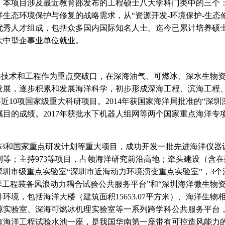
。本项目涉及最近教育部发布的工程硕士八大学科门类中的三个
洋生态环境保护与修复的战略需求，从“资源开发-环境保护-生态
优秀人才组成，包括众多国内国际知名人士。迄今已累计培养硕士
大中型企事业单位就业。
术和工程作为重点突破口，在深海油气、可燃冰、深水生物资
发展，逐步积累和发展海洋科学，初步形成深海工程、滨海工程
973”等近10项国家级重大科研项目。2014年获国家海洋局批准的
瞩目的成绩。2017年获批水下机器人组网等两个国家重点海洋专
3和国家重点研发计划等重大项目，成功开发一批先进海洋仪器
测等；主持973等项目，占领海洋研究前沿高地；牵头建设（含在
深圳市级重点实验室“深圳市近海动力环境演变重点实验室”，3
海洋工程装备风浪动力耦合试验公共服务平台”和“深圳海洋微生物
环境，包括海洋大楼（建筑面积15653.07平方米）、海洋生
源实验室、深海可燃冰机理实验室等一系列跨学科公共服务平台
有海洋工程试验水池一座，是我国华南第一座带有可控造风能力