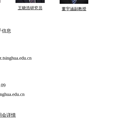
王晓浩研究员
董宇涵副教授
子信息
singhua.edu.cn
109
nghua.edu.cn
明会详情