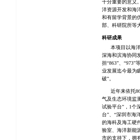
十分重要的意义
洋资源开发和海
和有留学背景的
部、科研院所等
科研成果
本项目以海洋技
深海和滨海协同
担“863”、“
业发展迄今最为
破”。
近年来依托86
气及生态环境监
试验平台”，1个
台”、“深圳市
的海科及海工硬件
验室、海洋新能
市的支持下，拥