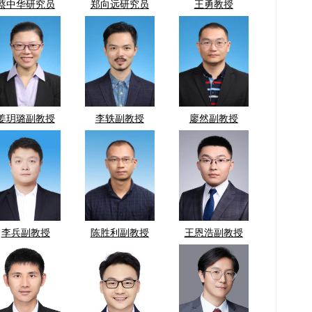
蔡中华研究员
郑向远研究员
王勇教授
姜玥璐副教授
李轶副教授
廖然副教授
李兵副教授
陈胜利副教授
王恩浩副教授