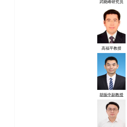
武晓峰研究员
高福平教授
胡振中副教授