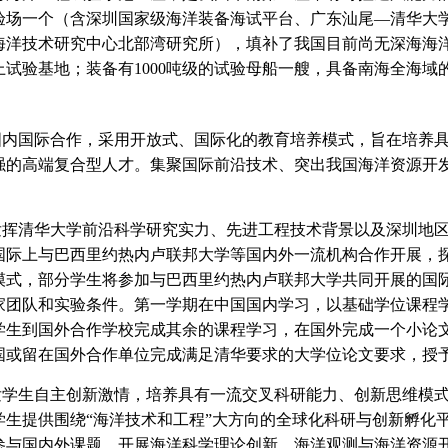
验场一个（含深圳国家级海洋装备海试平台、广东汕尾—清华大
海洋技术研究中心北部湾研究所），填补了我国目前尚无深海海
上试验基地；装备有1000吨级的试验母船一艘，具备南海全海域
国际合作，采用开放式、国际化的教育培养模式，旨在培养具
强的高端复合型人才。集聚国际前沿技术、突出我国海洋资源开
清华大学前沿科学研究实力、先进工程技术背景以及深圳地区
国际上与巴西里约热内卢联邦大学等国内外一流机构合作开展，
模式，部分学生将参加与巴西里约热内卢联邦大学共同开展的国
家团队和实验条件。第一学期在中国国内学习，以基础学位课程
学生到国外合作学校完成其余的课程学习，在国外完成一个小论
国或留在国外合作单位完成满足清华要求的大学位论文要求，授
生自主创新激情，培养具有一流交叉科研能力、创新思维模式
学生提供围绕“海洋技术和工程”大方向的全球化科研与创新孵化
参与国内外课题，开展海洋科学理论创新、海洋观测与海洋资源