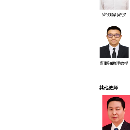
訾牧聪副教授
曹顺翔助理教授
其他教师